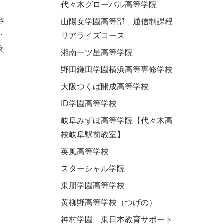
代々木グローバル高等学院
さ
山陽女学園高等部 通信制課程
・
リアライズコース
え
湘南一ツ星高等学院
野田鎌田学園横浜高等専修学校
大阪つくば開成高等学校
ID学園高等学校
岐阜みずほ高等学院【代々木高
校岐阜駅前教室】
英風高等学校
スターシャル学院
東朋学園高等学校
黄柳野高等学校（つげの）
神村学園 東日本教育サポート