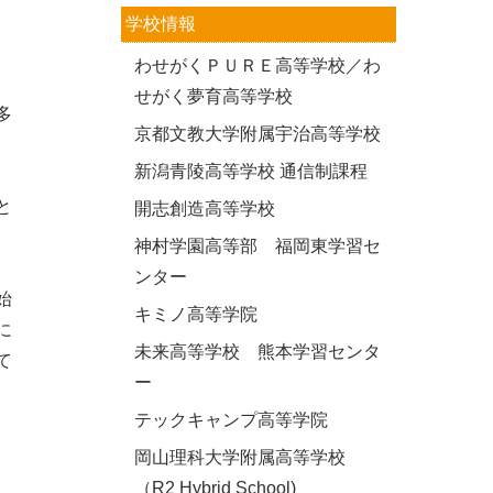
学校情報
わせがくＰＵＲＥ高等学校／わ
せがく夢育高等学校
多
京都文教大学附属宇治高等学校
新潟青陵高等学校 通信制課程
と
開志創造高等学校
神村学園高等部 福岡東学習セ
ンター
始
キミノ高等学院
に
未来高等学校 熊本学習センタ
て
ー
テックキャンプ高等学院
岡山理科大学附属高等学校
（R2 Hybrid School)