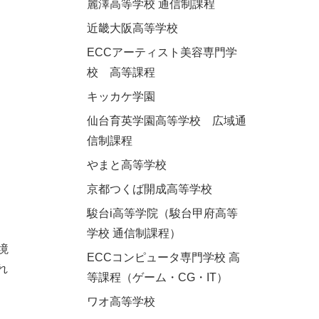
麗澤高等学校 通信制課程
近畿大阪高等学校
ECCアーティスト美容専門学
校 高等課程
キッカケ学園
仙台育英学園高等学校 広域通
信制課程
やまと高等学校
京都つくば開成高等学校
駿台i高等学院（駿台甲府高等
学校 通信制課程）
境
ECCコンピュータ専門学校 高
れ
等課程（ゲーム・CG・IT）
ワオ高等学校