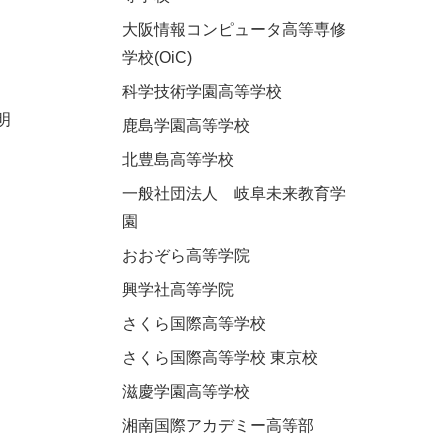
大阪情報コンピュータ高等専修
学校(OiC)
科学技術学園高等学校
明
鹿島学園高等学校
北豊島高等学校
一般社団法人 岐阜未来教育学
園
おおぞら高等学院
興学社高等学院
さくら国際高等学校
さくら国際高等学校 東京校
滋慶学園高等学校
湘南国際アカデミー高等部