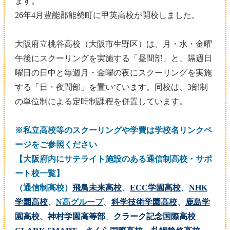
ます。
26年4月豊能郡能勢町に甲英高校が開校しました。
大阪府立桃谷高校（大阪市生野区）は、月・水・金曜
午後にスクーリングを実施する「昼間部」と、隔週日
曜日の日中と毎週月・金曜の夜にスクーリングを実施
する「日・夜間部」を置いています。同校は、3部制
の単位制による定時制課程を併置しています。
※私立高校等のスクーリングや学費は学校名リンクペ
ージをご参照ください
【大阪府内にサテライト施設のある通信制高校・サポ
ート校一覧】
（通信制高校）
飛鳥未来高校
、
ECC学園高校
、
NHK
学園高校
、
N高
グループ
、
科学技術学園高校
、
鹿島学
園高校
、
神村学園高等部
、
クラーク記念国際高校