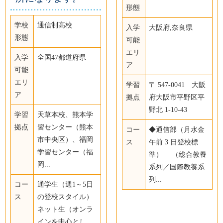
形態
学校
通信制高校
入学
大阪府,奈良県
形態
可能
エリ
入学
全国47都道府県
ア
可能
エリ
学習
〒 547-0041 大阪
ア
拠点
府大阪市平野区平
野北 1-10-43
学習
天草本校、熊本学
拠点
習センター（熊本
コー
◆通信部（月水金
市中央区）、福岡
ス
午前 3 日登校標
学習センター（福
準） （総合教養
岡...
系列／国際教養系
列...
コー
通学生（週1～5日
ス
の登校スタイル）
ネット生（オンラ
インを中心とし