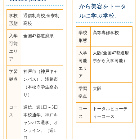
から美容をトータ
ルに学ぶ学校。
学校
通信制高校,全寮制
形態
高校
学校
高等専修学校
入学
全国47都道府県
形態
可能
エリ
入学
大阪(全国47都道府
ア
可能
県から入学可能）
エリ
学習
神戸市（神戸キャ
ア
拠点
ンパス）、淡路市
（本校※学生寮あ
学習
大阪
り）
拠点
コー
通信、週1日～5日
コー
トータルビューテ
ス
本校通学、神戸キ
ス
ィーコース
ャンパス通学、オ
ンライン、（週1
日、...