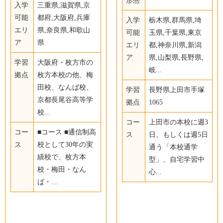
形態
入学
三重県,滋賀県,京
可能
都府,大阪府,兵庫
入学
栃木県,群馬県,埼
エリ
県,奈良県,和歌山
可能
玉県,千葉県,東京
ア
県
エリ
都,神奈川県,新潟
ア
県,山梨県,長野県,
学習
大阪府・枚方市の
岐...
拠点
枚方本校の他、梅
田校、なんば校、
学習
長野県上田市手塚
京都長尾谷高等学
拠点
1065
校...
コー
上田市の本校に週3
コー
■コース ■通信制高
ス
日、もしくは週5日
ス
校として30年の実
通う「本校通学
績校で、枚方本
型」、自宅学習中
校・梅田・なん
心...
ば・...