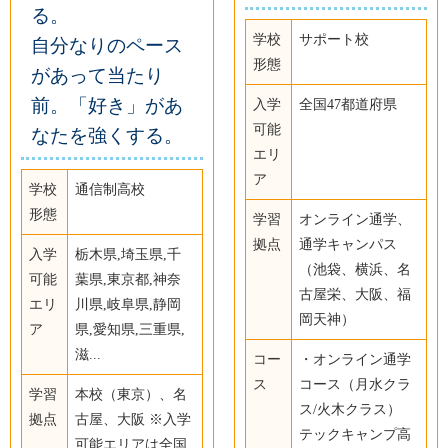
る。
学校
サポート校
自分なりのペース
形態
があって当たり
前。「好き」があ
入学
全国47都道府県
可能
なたを強くする。
エリ
ア
学校
通信制高校
形態
学習
オンライン通学、
拠点
通学キャンパス
入学
栃木県,埼玉県,千
（池袋、横浜、名
可能
葉県,東京都,神奈
古屋栄、大阪、福
エリ
川県,岐阜県,静岡
岡天神）
ア
県,愛知県,三重県,
滋...
コー
・オンライン通学
ス
コース（月水クラ
学習
本校（東京）、名
ス/火木クラス）
拠点
古屋、大阪 ※入学
テックキャンプ高
可能エリアは全国