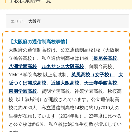
学校検索結果一覧
エリア：
大阪府
【大阪府の通信制高校事情】
大阪府の通信制高校は、公立通信制高校1校（大阪府
立桃谷高校）、私立通信制高校は14校（
長尾谷高校
、
八洲学園高校
、
ルネサンス大阪高校
、向陽台高校、
YMCA学院高校 以上広域制、
英風高校（女子校）
、
大
阪つくば開成高校
、
近畿大阪高校
、
天王寺学館高校
、
東朋学園高校
、賢明学院高校、神須学園高校、秋桜高
校 以上狭域制）が開設されています。公立通信制高
校に約2030人、私立通信制高校14校に約1万7010人の
生徒が在籍しています（2024年度）。23年度に比べる
と公立校は約5％、私立校は約3％生徒数が増加してい