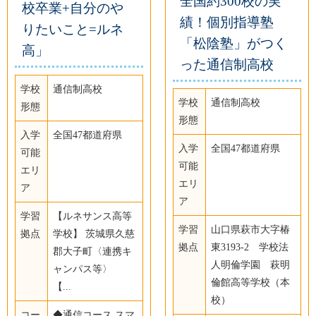
全国約300校の実
校卒業+自分のや
績！個別指導塾
りたいこと=ルネ
「松陰塾」がつく
高」
った通信制高校
学校
通信制高校
学校
通信制高校
形態
形態
入学
全国47都道府県
入学
全国47都道府県
可能
可能
エリ
エリ
ア
ア
学習
【ルネサンス高等
学習
山口県萩市大字椿
拠点
学校】 茨城県久慈
拠点
東3193-2 学校法
郡大子町〈連携キ
人明倫学園 萩明
ャンパス等〉
倫館高等学校（本
【...
校）
コー
◆通信コース スマ