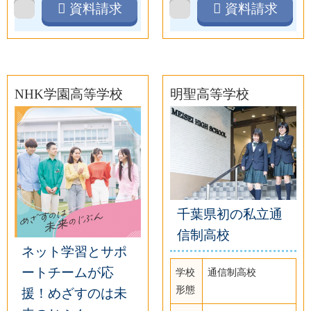
資料請求
資料請求
NHK学園高等学校
明聖高等学校
千葉県初の私立通
信制高校
ネット学習とサポ
ートチームが応
学校
通信制高校
形態
援！めざすのは未