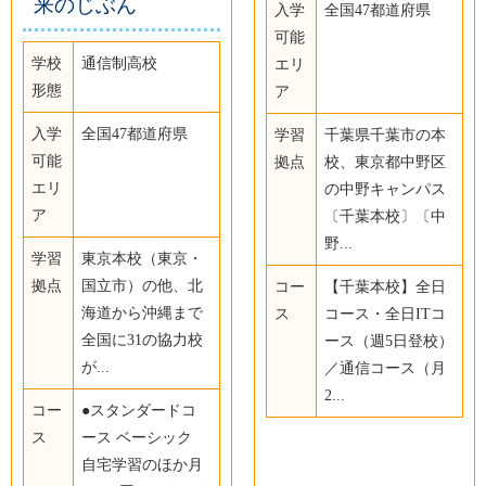
来のじぶん
入学
全国47都道府県
可能
学校
通信制高校
エリ
形態
ア
入学
全国47都道府県
学習
千葉県千葉市の本
可能
拠点
校、東京都中野区
エリ
の中野キャンパス
ア
〔千葉本校〕〔中
野...
学習
東京本校（東京・
拠点
国立市）の他、北
コー
【千葉本校】全日
海道から沖縄まで
ス
コース・全日ITコ
全国に31の協力校
ース（週5日登校）
が...
／通信コース（月
2...
コー
●スタンダードコ
ス
ース ベーシック
自宅学習のほか月