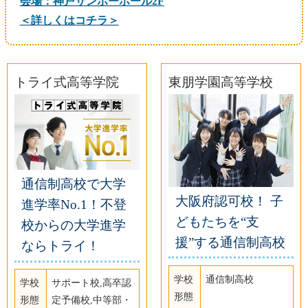
会場：神戸サンボーホール2F
＜詳しくはコチラ＞
トライ式高等学院
東朋学園高等学校
通信制高校で大学
大阪府認可校！ 子
進学率No.1！不登
どもたちを“支
校からの大学進学
援”する通信制高校
ならトライ！
学校
通信制高校
学校
サポート校,高卒認
形態
形態
定予備校,中等部・