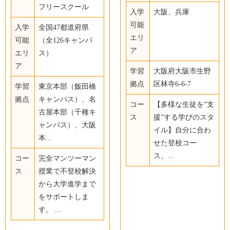
フリースクール
入学
大阪、兵庫
可能
入学
全国47都道府県
エリ
可能
（全126キャンパ
ア
エリ
ス）
ア
学習
大阪府大阪市生野
拠点
区林寺6-6-7
学習
東京本部（飯田橋
拠点
キャンパス）、名
コー
【多様な生徒を“支
古屋本部（千種キ
ス
援”する学びのスタ
ャンパス）、大阪
イル】自分に合わ
本...
せた登校コー
ス、...
コー
完全マンツーマン
ス
授業で不登校解決
から大学進学まで
をサポートしま
す。 ...