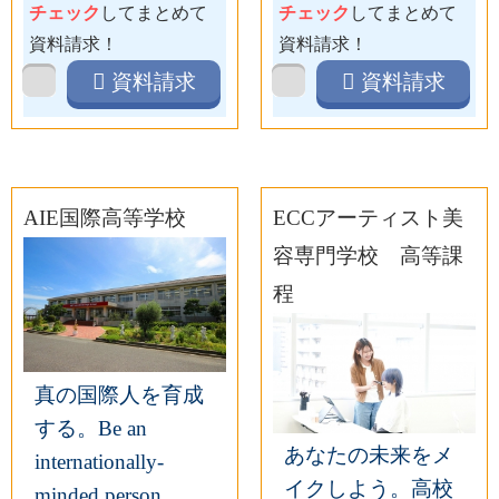
チェック
してまとめて
チェック
してまとめて
資料請求！
資料請求！
資料請求
資料請求
AIE国際高等学校
ECCアーティスト美
容専門学校 高等課
程
真の国際人を育成
する。Be an
あなたの未来をメ
internationally-
イクしよう。高校
minded person.