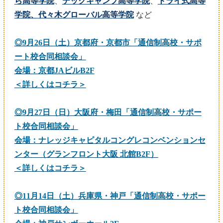
ら高等学院
、
テックキャンプ高等学院
、
トライ式高等
学院、
代々木グローバル高等学院
など
◎9月26日（土）京都府・京都市「通信制高校・サポ
ート校合同相談会」
会場：京都JAビルB2F
＜詳しくはコチラ＞
◎9月27日（日）大阪府・梅田「通信制高校・サポー
ト校合同相談会」
会場：ナレッジキャピタルコングレコンベンションセ
ンター（グランフロント大阪 北館B2F）
＜詳しくはコチラ＞
◎11月14日（土）兵庫県・神戸「通信制高校・サポー
ト校合同相談会」