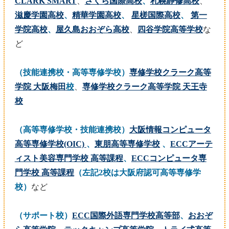
CLARK SMART
、
さくら国際高校
、
札幌静修高校
、
滋慶学園高校
、
精華学園高校
、
星槎国際高校
、
第一
学院高校
、
屋久島おおぞら高校
、
四谷学院高等学校
な
ど
（技能連携校・高等専修学校）
専修学校クラーク高等
学院 大阪梅田
校
、
専修学校クラーク高等学院 天王寺
校
（高等専修学校・技能連携校）
大阪情報コンピュータ
高等専修学校(OIC)
、
東朋高等専修学校
、
ECCアーテ
ィスト美容専門学校 高等課程
、
ECCコンピュータ専
門学校 高等課程
（左記2校は大阪府認可高等専修学
校）
など
（サポート校）
ECC国際外語専門学校高等部
、
おおぞ