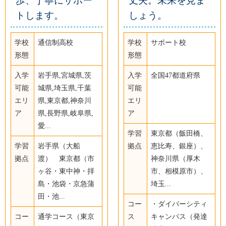
歩、丁寧にサポー
丈夫。未来を見ま
トします。
しょう。
学校
通信制高校
学校
サポート校
形態
形態
入学
岩手県,宮城県,茨
入学
全国47都道府県
可能
城県,埼玉県,千葉
可能
エリ
県,東京都,神奈川
エリ
ア
県,長野県,岐阜県,
ア
愛...
学習
東京都（飯田橋、
学習
岩手県（大船
拠点
恵比寿、銀座）、
拠点
渡） 東京都（市
神奈川県（厚木
ヶ谷・東中神・拝
市、相模原市）、
島・池袋・京急蒲
埼玉...
田・池...
コー
・ダイバーシティ
コー
通学コース（東京
ス
キャンパス（発達