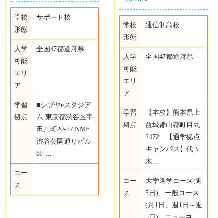
学校
サポート校
学校
通信制高校
形態
形態
入学
全国47都道府県
入学
全国47都道府県
可能
可能
エリ
エリ
ア
ア
学習
■シブヤeスタジア
学習
【本校】熊本県上
拠点
ム 東京都渋谷区宇
拠点
益城郡山都町目丸
田川町20-17 NMF
2472 【通学拠点
渋谷公園通りビル
キャンパス】代々
8F ...
木...
コー
コー
大学進学コース(週
ス
ス
5日)、一般コース
(月1日、週1日～週
5日)、ニューヨ