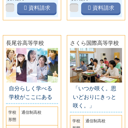
資料請求
資料請求
長尾谷高等学校
さくら国際高等学校
自分らしく学べる
「いつか咲く。思
学校がここにある
いどおりにきっと
咲く。」
学校
通信制高校
形態
学校
通信制高校