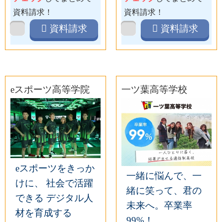
資料請求！
資料請求！
資料請求
資料請求
eスポーツ高等学院
一ツ葉高等学校
eスポーツをきっか
一緒に悩んで、一
けに、 社会で活躍
緒に笑って、君の
できる デジタル人
未来へ。卒業率
材を育成する
99%！