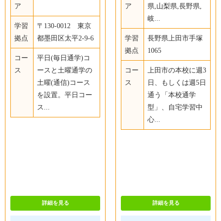
ア
ア
県,山梨県,長野県,
岐...
学習
〒130-0012 東京
拠点
都墨田区太平2-9-6
学習
長野県上田市手塚
拠点
1065
コー
平日(毎日通学)コ
ス
ースと土曜通学の
コー
上田市の本校に週3
土曜(通信)コース
ス
日、もしくは週5日
を設置。平日コー
通う「本校通学
ス...
型」、自宅学習中
心...
詳細を見る
詳細を見る