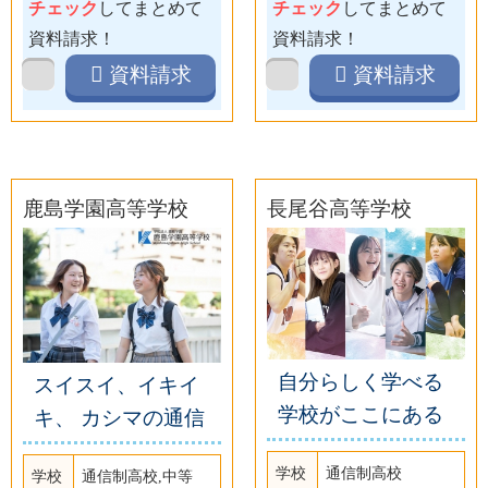
チェック
してまとめて
チェック
してまとめて
資料請求！
資料請求！
資料請求
資料請求
鹿島学園高等学校
長尾谷高等学校
自分らしく学べる
スイスイ、イキイ
学校がここにある
キ、 カシマの通信
学校
通信制高校
学校
通信制高校,中等