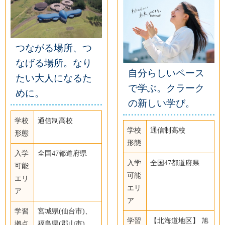
つながる場所、つ
なげる場所。なり
自分らしいペース
たい大人になるた
で学ぶ。クラーク
めに。
の新しい学び。
学校
通信制高校
学校
通信制高校
形態
形態
入学
全国47都道府県
入学
全国47都道府県
可能
可能
エリ
エリ
ア
ア
学習
宮城県(仙台市)、
学習
【北海道地区】 旭
拠点
福島県(郡山市)、