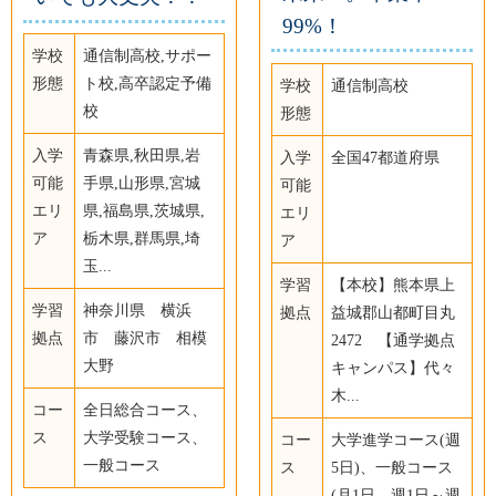
99%！
学校
通信制高校,サポー
形態
ト校,高卒認定予備
学校
通信制高校
校
形態
入学
青森県,秋田県,岩
入学
全国47都道府県
可能
手県,山形県,宮城
可能
エリ
県,福島県,茨城県,
エリ
ア
栃木県,群馬県,埼
ア
玉...
学習
【本校】熊本県上
学習
神奈川県 横浜
拠点
益城郡山都町目丸
拠点
市 藤沢市 相模
2472 【通学拠点
大野
キャンパス】代々
木...
コー
全日総合コース、
ス
大学受験コース、
コー
大学進学コース(週
一般コース
ス
5日)、一般コース
(月1日、週1日～週