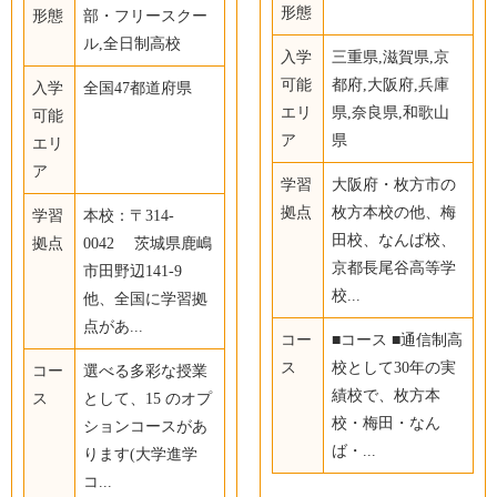
形態
形態
部・フリースクー
ル,全日制高校
入学
三重県,滋賀県,京
可能
都府,大阪府,兵庫
入学
全国47都道府県
エリ
県,奈良県,和歌山
可能
ア
県
エリ
ア
学習
大阪府・枚方市の
拠点
枚方本校の他、梅
学習
本校：〒314-
田校、なんば校、
拠点
0042 茨城県鹿嶋
京都長尾谷高等学
市田野辺141-9
校...
他、全国に学習拠
点があ...
コー
■コース ■通信制高
ス
校として30年の実
コー
選べる多彩な授業
績校で、枚方本
ス
として、15 のオプ
校・梅田・なん
ションコースがあ
ば・...
ります(大学進学
コ...