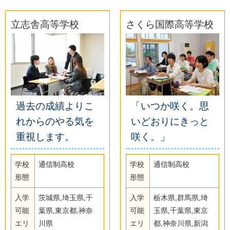
立志舎高等学校
さくら国際高等学校
過去の成績よりこ
「いつか咲く。思
れからのやる気を
いどおりにきっと
重視します。
咲く。」
学校
通信制高校
学校
通信制高校
形態
形態
入学
茨城県,埼玉県,千
入学
栃木県,群馬県,埼
可能
葉県,東京都,神奈
可能
玉県,千葉県,東京
エリ
川県
エリ
都,神奈川県,新潟