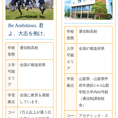
Be Ambitious. 君
学校
通信制高校
よ、大志を抱け。
形態
学校
通信制高校
入学
全国47都道府県
形態
可能
エリ
入学
全国47都道府県
ア
可能
エリ
学習
山梨県：山梨県甲
ア
拠点
府市酒折2-4-5山梨
学院大学内66号館
学習
全国に教育を展開
（通信制課程校
拠点
しています。
舎）
コー
1万人以上が通う日
コー
アカデミック・ス