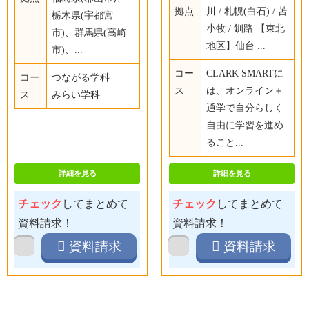
拠点
川 / 札幌(白石) / 苫
栃木県(宇都宮
小牧 / 釧路 【東北
市)、群馬県(高崎
地区】仙台 ...
市)、...
コー
CLARK SMARTに
コー
つながる学科
ス
は、オンライン＋
ス
みらい学科
通学で自分らしく
自由に学習を進め
ること...
詳細を見る
詳細を見る
チェック
してまとめて
チェック
してまとめて
資料請求！
資料請求！
資料請求
資料請求