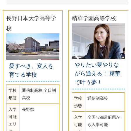
長野日本大学高等学
精華学園高等学校
校
やりたい夢やりな
愛すべき、変人を
がら通える！ 精華
育てる学校
で叶う夢！
学校
通信制高校,全日制
形態
高校
学校
通信制高校
形態
入学
長野県
可能
入学
全国47都道府県か
エリ
可能
ら入学可能