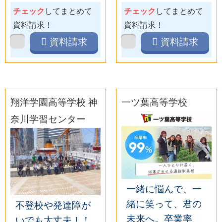
チェック
してまとめて
チェック
してまとめて
資料請求！
資料請求！
資料請求
資料請求
翔洋学園高等学校 神
一ツ葉高等学校
奈川学習センター
一緒に悩んで、一
緒に笑って、君の
不登校や発達障が
未来へ。卒業率
いでも大丈夫！！