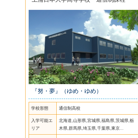
『努・夢』（ゆめ・ゆめ）
学校形態
通信制高校
入学可能エ
北海道,山形県,宮城県,福島県,茨城県,栃
リア
木県,群馬県,埼玉県,千葉県,東京...