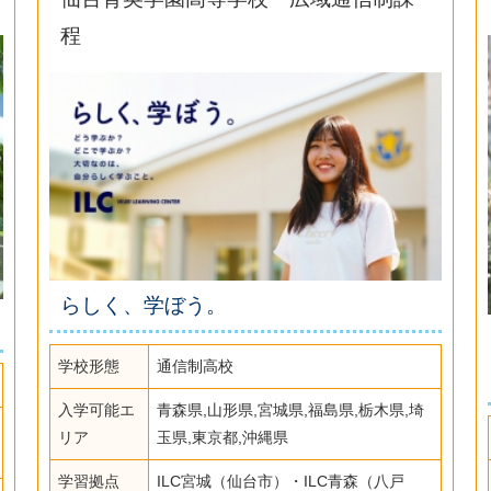
程
らしく、学ぼう。
学校形態
通信制高校
入学可能エ
青森県,山形県,宮城県,福島県,栃木県,埼
リア
玉県,東京都,沖縄県
学習拠点
ILC宮城（仙台市）・ILC青森（八戸