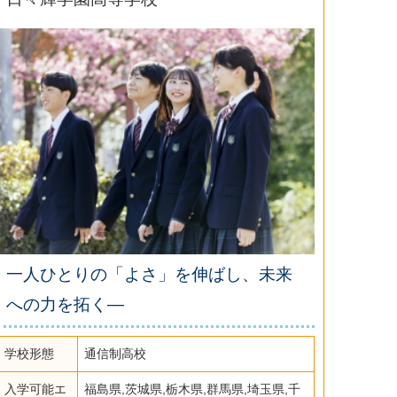
一人ひとりの「よさ」を伸ばし、未来
への力を拓く―
学校形態
通信制高校
入学可能エ
福島県,茨城県,栃木県,群馬県,埼玉県,千