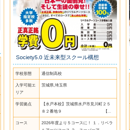
Society5.0 近未来型スクール構想
学校形態
通信制高校
入学可能エ
茨城県,埼玉県
リア
学習拠点
【水戸本校】茨城県水戸市見川町２５
８２番地９ 【...
コース
2026年度より５コースに！ １．リベラ
ルアーツコース ２．スーパーア...